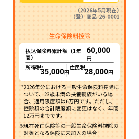
（2026年5月現在）
（登）商品-26-0001
生命保険料控除
60,000
払込保険料累計額（1年
間）
円
所得税
住民税
*
35,000
28,000
円
円
*
2026年分における一般生命保険料控除に
ついて、23歳未満の扶養親族がいる場
合、適用限度額は6万円です。ただし、
控除額の合計限度額に変更はなく、年間
12万円までです。
※
現在死亡保険等の一般生命保険料控除の
対象となる保険に未加入の場合