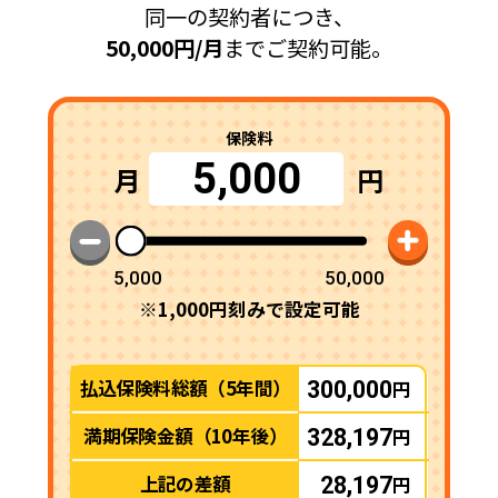
同一の契約者につき、
50,000円/月
までご契約可能。
保険料
5,000
月
円
5,000
50,000
※1,000円刻みで設定可能
払込保険料総額（5年間）
円
300,000
満期保険金額（10年後）
円
328,197
上記の差額
円
28,197