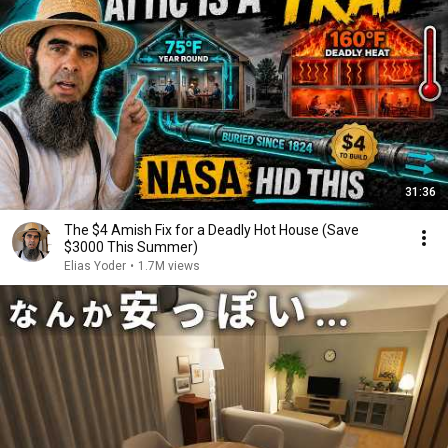
31:36
The $4 Amish Fix for a Deadly Hot House (Save
$3000 This Summer)
Elias Yoder
•
1.7M views