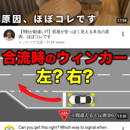
17:58
【9割が勘違い!?】部屋が安っぽく見える本当の原
因、ほぼコレです
インテリア王国
•
512K views
13:25
Can you get this right? Which way to signal when