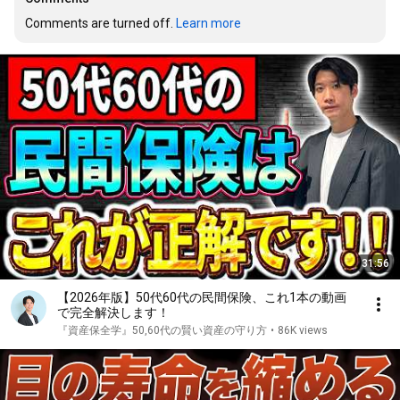
Comments are turned off. 
Learn more
31:56
【2026年版】50代60代の民間保険、これ1本の動画
で完全解決します！
『資産保全学』50,60代の賢い資産の守り方
•
86K views