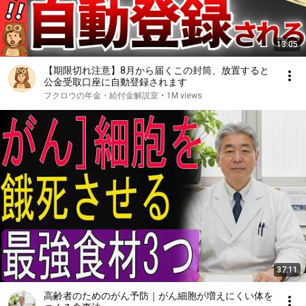
13:05
【期限切れ注意】8月から届くこの封筒、放置すると
公金受取口座に自動登録されます
フクロウの年金・給付金解説室
•
1M views
37:11
高齢者のためのがん予防｜がん細胞が増えにくい体を