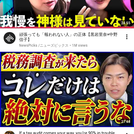
24:55
頑張っても「報われない人」の正体【黒岩里奈×中野
信子】
NewsPicks /ニューズピックス
•
1M views
27:48
If a tax audit comes your way, you're 90% in trouble.