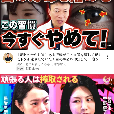
10:54
【老眼の分かれ道】ある行動が目の血管を壊して視力
低下を加速させていた！目の寿命を伸ばして60歳を
超えても視力2.0を目指す神セルフケアとは！
腰痛・肩こり駆け込み寺【山内義弘】
New
53K views