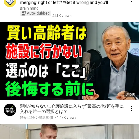
merging: right or left? *Get it wrong and you'll...
Brain mind
Auto-dubbed
441K views
34:40
9割が知らない…介護施設に入らず“最高の老後”を手に
入れる唯一の選択とは？
静かに続く健康習慣
•
147K views