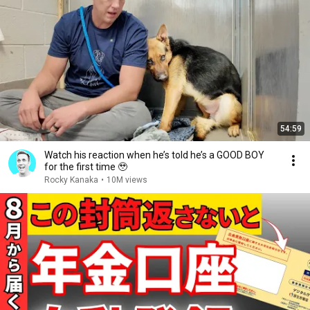
54:59
Watch his reaction when he’s told he’s a GOOD BOY
for the first time 🥹
Rocky Kanaka
•
10M views