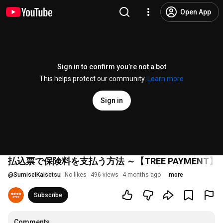
Open App
Sign in to confirm you’re not a bot
This helps protect our community.
Learn more
Sign in
払込票で保険料を支払う方法 ～【TREE PAYMEN
@
SumiseiKaisetsu
No likes
496 views
4 months ago
more
Subscribe
Comments