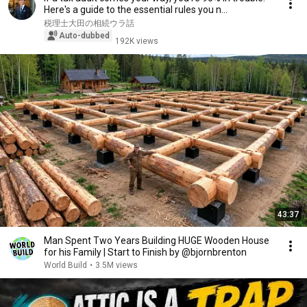
Here's a guide to the essential rules you n...
税理士大田の相続ウラ話
Auto-dubbed
192K views
43:37
Man Spent Two Years Building HUGE Wooden House
for his Family | Start to Finish by @bjornbrenton
World Build
•
3.5M views