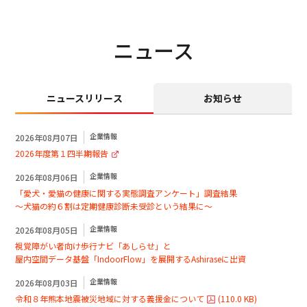
ニュース
ニュースリリース
お知らせ
企業情報
2026年08月07日
2026年度第１四半期報告
企業情報
2026年08月06日
「愛犬・愛猫の健康に関する実態調査アンケート」調査結果
～犬猫の約６割は定期健康診断未受診という結果に～
企業情報
2026年08月05日
視覚障がい者向け歩行ナビ「あしらせ」と
屋内空間データ基盤「IndoorFlow」を展開するAshiraseに出資
企業情報
2026年08月03日
令和８年熊本地震被災地域に対する義援金について
(
110.0 KB
)