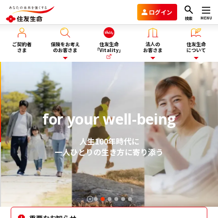
ログイン
MENU
検索
ご契約者
保険をお考え
住友生命
法人の
住友生命
さま
のお客さま
「Vitality」
お客さま
について
保険を選ぶ
企業年金のお客さま
住友生命グループVision2030
for your well-being
ライフイベント・目的から選
商品一覧
団体保険と財形保険のお客さま
会社情報
ぶ
人生100年時代に
保険選びにお悩みの方へ
ウェルビーイング向上サービス
サステナビリティ
一人ひとりの生き方に寄り添う
ぴったり保険セレクター
Vitality福利厚生タイプ
採用情報
法人向け商品のご案内
資料請求
重要なお知らせ