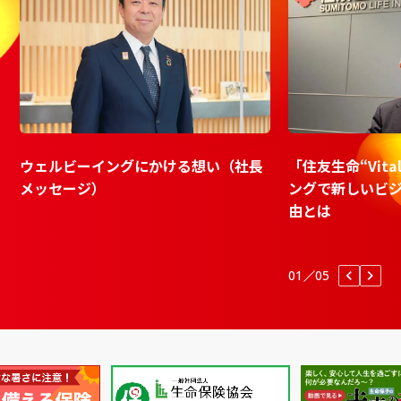
ウェルビーイングにかける想い（社長
「住友生命“Vita
メッセージ）
ングで新しいビ
由とは
01
05