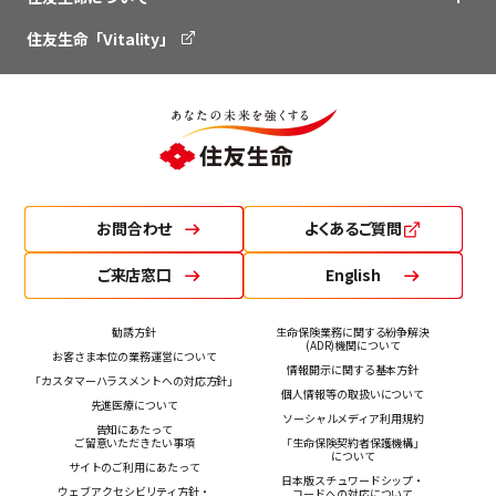
住友生命「Vitality」
お問合わせ
よくあるご質問
ご来店窓口
English
勧誘方針
生命保険業務に関する紛争解決
(ADR)機関について
お客さま本位の業務運営について
情報開示に関する基本方針
「カスタマーハラスメントへの対応方針」
個人情報等の取扱いについて
先進医療について
ソーシャルメディア利用規約
告知にあたって
ご留意いただきたい事項
「生命保険契約者保護機構」
について
サイトのご利用にあたって
日本版スチュワードシップ・
ウェブアクセシビリティ方針・
コードへの対応について