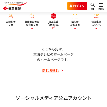
ログイン
MENU
検索
ご契約者
保険をお考え
住友生命
法人の
住友生命
さま
のお客さま
「Vitality」
お客さま
について
保険を選ぶ
企業年金のお客さま
住友生命グループVision2030
ここから先は、
東海テレビのホームページ
ライフイベント・目的から選
のホームページです。
商品一覧
団体保険と財形保険のお客さま
会社情報
ぶ
閉じる
進む
保険選びにお悩みの方へ
ウェルビーイング向上サービス
サステナビリティ
ぴったり保険セレクター
Vitality福利厚生タイプ
採用情報
ソーシャルメディア公式アカウント
法人向け商品のご案内
資料請求