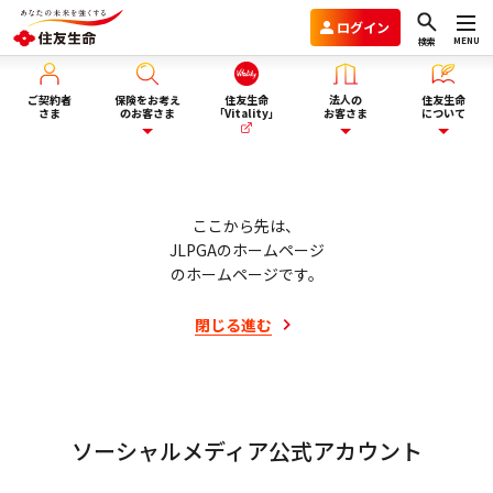
ログイン
MENU
検索
ご契約者
保険をお考え
住友生命
法人の
住友生命
さま
のお客さま
「Vitality」
お客さま
について
保険を選ぶ
企業年金のお客さま
住友生命グループVision2030
ここから先は、
JLPGAのホームページ
ライフイベント・目的から選
のホームページです。
商品一覧
団体保険と財形保険のお客さま
会社情報
ぶ
閉じる
進む
保険選びにお悩みの方へ
ウェルビーイング向上サービス
サステナビリティ
ぴったり保険セレクター
Vitality福利厚生タイプ
採用情報
ソーシャルメディア公式アカウント
法人向け商品のご案内
資料請求