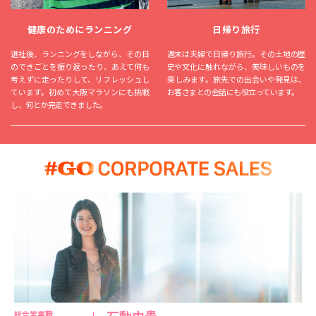
日帰り旅行
健康のためにランニング
週末は夫婦で日帰り旅行。その土地の歴
退社後、ランニングをしながら、その日
史や文化に触れながら、美味しいものを
のできごとを振り返ったり、あえて何も
楽しみます。旅先での出会いや発見は、
考えずに走ったりして、リフレッシュし
お客さまとの会話にも役立っています。
ています。初めて大阪マラソンにも挑戦
し、何とか完走できました。
石動由貴
総合営業職