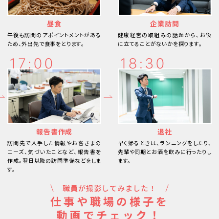
昼食
企業訪問
午後も訪問のアポイントメントがある
健康経営の取組みの話題から、お役
ため、外出先で食事をとります。
に立てることがないかを探ります。
17:00
18:30
報告書作成
退社
訪問先で入手した情報やお客さまの
早く帰るときは、ランニングをしたり、
ニーズ、気づいたことなど、報告書を
先輩や同期とお酒を飲みに行ったりし
作成。翌日以降の訪問準備などをしま
ます。
す。
職員が撮影してみました！
仕事や職場の様子を
動画でチェック！