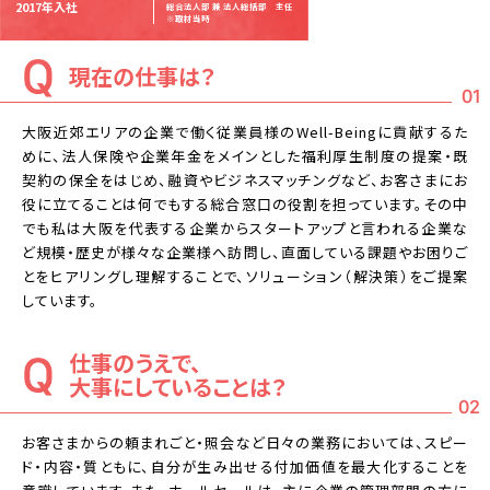
2017年入社
総合法人部 兼 法人総括部 主任
※取材当時
現在の仕事は？
01
大阪近郊エリアの企業で働く従業員様のWell-Beingに貢献するた
めに、法人保険や企業年金をメインとした福利厚生制度の提案・既
契約の保全をはじめ、融資やビジネスマッチングなど、お客さまにお
役に立てることは何でもする総合窓口の役割を担っています。その中
でも私は大阪を代表する企業からスタートアップと言われる企業な
ど規模・歴史が様々な企業様へ訪問し、直面している課題やお困りご
とをヒアリングし理解することで、ソリューション（解決策）をご提案
しています。
仕事のうえで、
大事にしていることは？
02
お客さまからの頼まれごと・照会など日々の業務においては、スピー
ド・内容・質ともに、自分が生み出せる付加価値を最大化することを