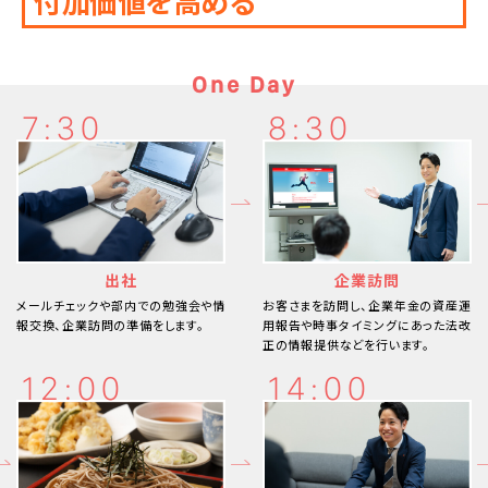
付加価値を高める
One Day
7:30
8:30
出社
企業訪問
メールチェックや部内での勉強会や情
お客さまを訪問し、企業年金の資産運
報交換、企業訪問の準備をします。
用報告や時事タイミングにあった法改
正の情報提供などを行います。
12:00
14:00