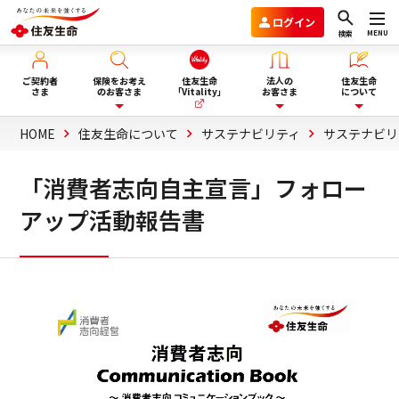
ログイン
MENU
検索
ご契約者
保険をお考え
住友生命
法人の
住友生命
さま
のお客さま
「Vitality」
お客さま
について
HOME
住友生命について
サステナビリティ
サステナビリ
保険を選ぶ
企業年金のお客さま
住友生命グループVision2030
「消費者志向自主宣言」フォロー
アップ活動報告書
ライフイベント・目的から選
商品一覧
団体保険と財形保険のお客さま
会社情報
ぶ
保険選びにお悩みの方へ
ウェルビーイング向上サービス
サステナビリティ
ぴったり保険セレクター
Vitality福利厚生タイプ
採用情報
法人向け商品のご案内
資料請求