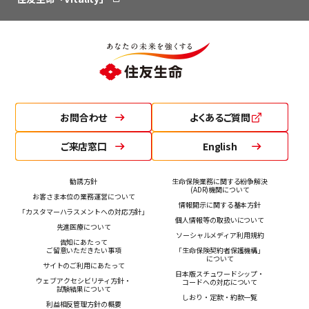
お問合わせ
よくあるご質問
ご来店窓口
English
勧誘方針
生命保険業務に関する紛争解決
(ADR)機関について
お客さま本位の業務運営について
情報開示に関する基本方針
「カスタマーハラスメントへの対応方針」
個人情報等の取扱いについて
先進医療について
ソーシャルメディア利用規約
告知にあたって
ご留意いただきたい事項
「生命保険契約者保護機構」
について
サイトのご利用にあたって
日本版スチュワードシップ・
ウェブアクセシビリティ方針・
コードへの対応について
試験結果について
しおり・定款・約款一覧
利益相反管理方針の概要