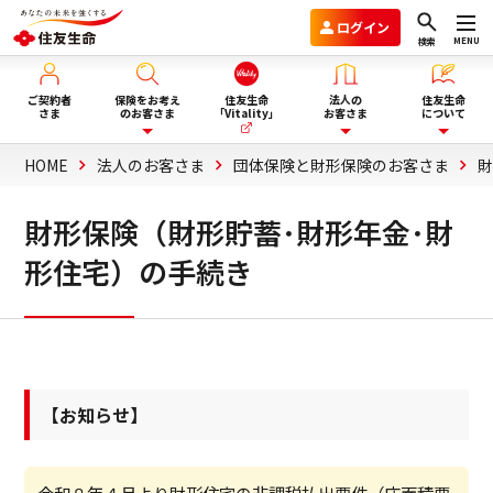
ログイン
MENU
検索
ご契約者
保険をお考え
住友生命
法人の
住友生命
さま
のお客さま
「Vitality」
お客さま
について
HOME
法人のお客さま
団体保険と財形保険のお客さま
財
保険を選ぶ
企業年金のお客さま
住友生命グループVision2030
財形保険（財形貯蓄･財形年金･財
形住宅）の手続き
ライフイベント・目的から選
商品一覧
団体保険と財形保険のお客さま
会社情報
ぶ
保険選びにお悩みの方へ
ウェルビーイング向上サービス
サステナビリティ
ぴったり保険セレクター
Vitality福利厚生タイプ
採用情報
【お知らせ】
法人向け商品のご案内
資料請求