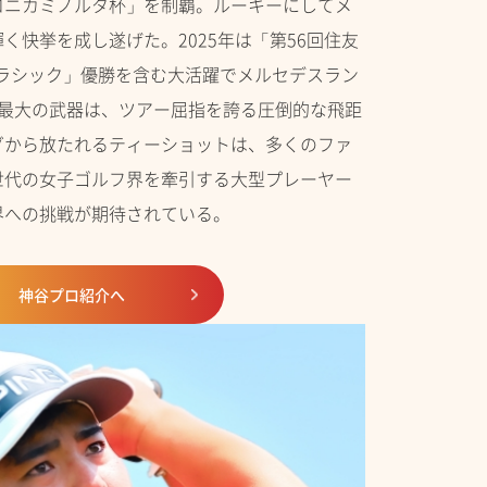
コニカミノルタ杯」を制覇。ルーキーにしてメ
く快挙を成し遂げた。2025年は「第56回住友
 東海クラシック」優勝を含む大活躍でメルセデスラン
の最大の武器は、ツアー屈指を誇る圧倒的な飛距
グから放たれるティーショットは、多くのファ
世代の女子ゴルフ界を牽引する大型プレーヤー
界への挑戦が期待されている。
神谷プロ紹介へ