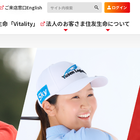
ご来店窓口
English
ログイン
命「Vitality」
法人のお客さま
住友生命について