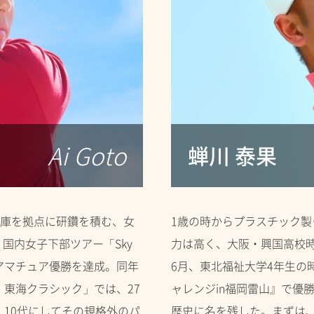
Ai Goto
蝉川 泰果
庫を拠点に研鑽を積む、女
1歳の時からプラスチック
国内女子下部ツアー「Sky
力は高く、大阪・興国高校時
アマチュア優勝を達成。同年
6月、東北福祉大学4年生の
ス 東海クラシック」では、27
ャレンジin福岡雷山』で優
、10代にしてその規格外のパ
歴史に名を残した。まずは、