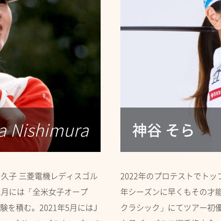
a Nishimura
神谷 そら
樋口久子 三菱電機レディスゴル
2022年のプロテストでトッ
2月には「全米女子オープ
年シーズンに早くもその才
を積む。2021年5月にはJ
クラシック」にてツアー初