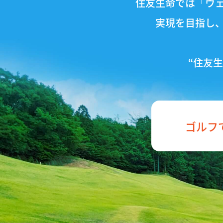
住友生命では「ウ
実現を目指し
“住友生
ゴルフ