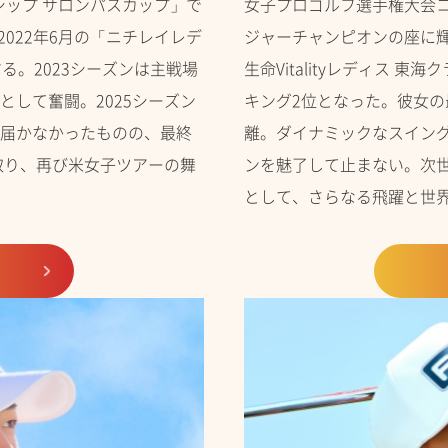
シップ サロンパスカップ」で
女子プロゴルフ選手権大会
022年6月の「ニチレイレデ
ジャーチャンピオンの座に輝
る。2023シーズンは主戦場
生命Vitalityレディス
して奮闘。2025シーズン
キング2位となった。彼女
届かなかったものの、最終
離。ダイナミックなスイン
取り、再び米女子ツアーの舞
ンを魅了して止まない。次
として、さらなる飛躍と世