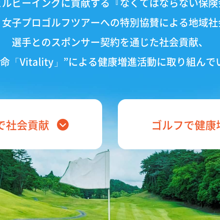
ェルビーイングに貢献する
『なくてはならない保険
、
女子プロゴルフツアーへの特別協賛に
よる地域社
選手との
スポンサー契約を通じた社会貢献、
命「Vitality」”による健康増進
活動に取り組んで
で社会貢献
ゴルフで健康