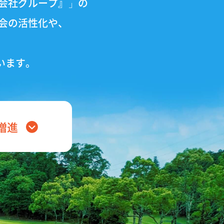
会社グループ』」の
会の活性化や、
います。
増進