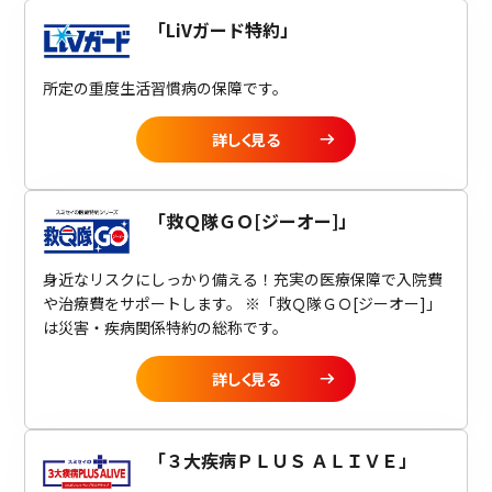
「
LiVガード特約
」
所定の重度生活習慣病の保障です。
詳しく見る
「
救Ｑ隊ＧＯ[ジーオー]
」
身近なリスクにしっかり備える！充実の医療保障で入院費
や治療費をサポートします。 ※「救Ｑ隊ＧＯ[ジーオー]」
は災害・疾病関係特約の総称です。
詳しく見る
「
３大疾病ＰＬＵＳ ＡＬＩＶＥ
」