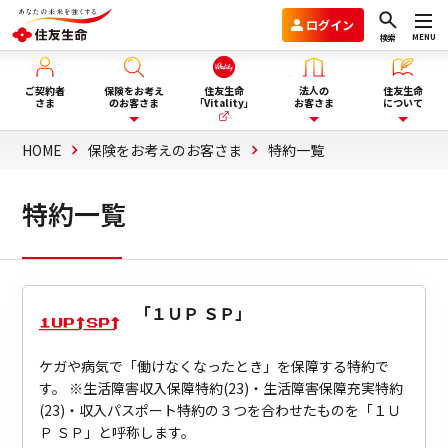
ログイン
MENU
検索
ご契約者
保険をお考え
住友生命
法人の
住友生命
さま
のお客さま
「Vitality」
お客さま
について
HOME
保険をお考えのお客さま
特約一覧
保険を選ぶ
企業年金のお客さま
住友生命グループVision2030
特約一覧
ライフイベント・目的から選
商品一覧
団体保険と財形保険のお客さま
会社情報
ぶ
保険選びにお悩みの方へ
ウェルビーイング向上サービス
サステナビリティ
「
１ＵＰ ＳＰ
」
ぴったり保険セレクター
Vitality福利厚生タイプ
採用情報
ケガや病気で「働けなくなったとき」を保障する特約で
す。 ※生活障害収入保障特約(23)・生活障害保障充実特約
法人向け商品のご案内
(23)・収入パスポート特約の３つを合わせたものを「１Ｕ
Ｐ ＳＰ」と呼称します。
資料請求