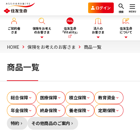
ログイン
MENU
検索
ご契約者
保険をお考え
住友生命
法人の
住友生命
さま
のお客さま
「Vitality」
お客さま
について
HOME
保険をお考えのお客さま
商品一覧
保険を選ぶ
企業年金のお客さま
住友生命グループVision2030
商品一覧
ライフイベント・目的から選
商品一覧
団体保険と財形保険のお客さま
会社情報
ぶ
保険選びにお悩みの方へ
ウェルビーイング向上サービス
サステナビリティ
総合保障
医療保障
積立保険
教育資金
年金保険
終身保険
養老保険
定期保険
ぴったり保険セレクター
Vitality福利厚生タイプ
採用情報
特約
その他商品のご案内
法人向け商品のご案内
資料請求