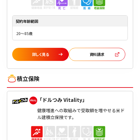
契約年齢
範囲
20～85歳
詳しく見る
資料請求
積立保険
「
ドルつみ Vitality
」
健康増進への取組みで受取額を増やせる米ド
ル建積立保険です。