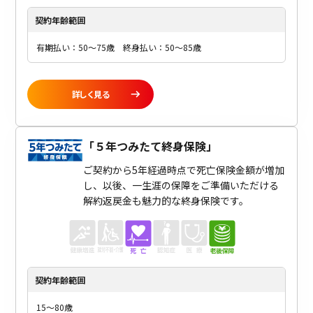
契約年齢
範囲
有期払い：50～75歳 終身払い：50～85歳
詳しく見る
「
５年つみたて終身保険
」
ご契約から5年経過時点で死亡保険金額が増加
し、以後、一生涯の保障をご準備いただける
解約返戻金も魅力的な終身保険です。
契約年齢
範囲
15～80歳