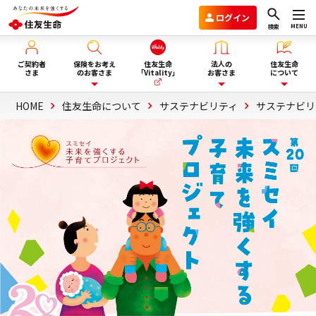
ログイン
MENU
検索
ご契約者
保険をお考え
住友生命
法人の
住友生命
さま
のお客さま
「Vitality」
お客さま
について
HOME
住友生命について
サステナビリティ
サステナビリ
保険を選ぶ
企業年金のお客さま
住友生命グループVision2030
ライフイベント・目的から選
商品一覧
団体保険と財形保険のお客さま
会社情報
ぶ
保険選びにお悩みの方へ
ウェルビーイング向上サービス
サステナビリティ
ぴったり保険セレクター
Vitality福利厚生タイプ
採用情報
法人向け商品のご案内
資料請求