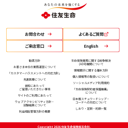
お問合わせ
よくあるご質問
ご来店窓口
English
勧誘方針
生命保険業務に関する紛争解決
(ADR)機関について
お客さま本位の業務運営について
情報開示に関する基本方針
「カスタマーハラスメントへの対応方針」
個人情報等の取扱いについて
先進医療について
ソーシャルメディア利用規約
告知にあたって
ご留意いただきたい事項
「生命保険契約者保護機構」
について
サイトのご利用にあたって
日本版スチュワードシップ・
ウェブアクセシビリティ方針・
コードへの対応について
試験結果について
しおり・定款・約款一覧
利益相反管理方針の概要
Copyright 2026 住友生命保険相互会社.