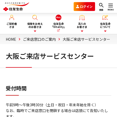
ログイン
MENU
検索
ご契約者
保険をお考え
住友生命
法人の
住友生命
さま
のお客さま
「Vitality」
お客さま
について
HOME
ご来店窓口のご案内
大阪ご来店サービスセンター
保険を選ぶ
企業年金のお客さま
住友生命グループVision2030
大阪ご来店サービスセンター
ライフイベント・目的から選
商品一覧
団体保険と財形保険のお客さま
会社情報
ぶ
保険選びにお悩みの方へ
ウェルビーイング向上サービス
サステナビリティ
受付時間
ぴったり保険セレクター
Vitality福利厚生タイプ
採用情報
午前9時
～
から
午後3時30分（土日・祝日・年末年始を除く）
法人向け商品のご案内
なお、臨時でご来店窓口を閉鎖する場合は店頭にて告知いたし
資料請求
ます。