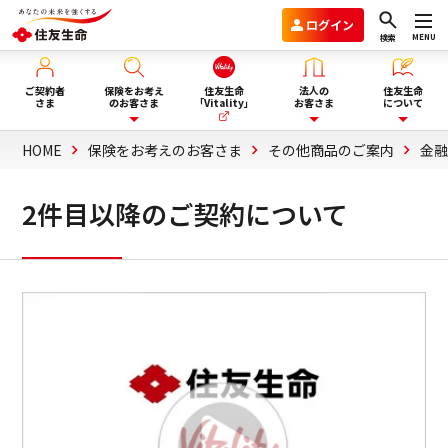
ログイン
MENU
検索
ご契約者
保険をお考え
住友生命
法人の
住友生命
さま
のお客さま
「Vitality」
お客さま
について
HOME
保険をお考えのお客さま
その他商品のご案内
金
保険を選ぶ
企業年金のお客さま
住友生命グループVision2030
2件目以降のご契約について
ライフイベント・目的から選
商品一覧
団体保険と財形保険のお客さま
会社情報
ぶ
保険選びにお悩みの方へ
ウェルビーイング向上サービス
サステナビリティ
ぴったり保険セレクター
Vitality福利厚生タイプ
採用情報
法人向け商品のご案内
資料請求