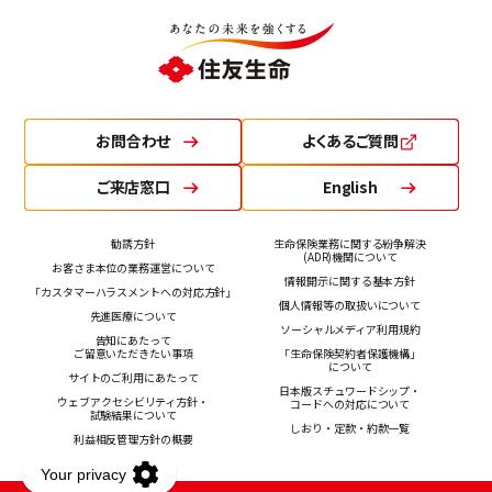
お問合わせ
よくあるご質問
ご来店窓口
English
勧誘方針
生命保険業務に関する紛争解決
(ADR)機関について
お客さま本位の業務運営について
情報開示に関する基本方針
「カスタマーハラスメントへの対応方針」
個人情報等の取扱いについて
先進医療について
ソーシャルメディア利用規約
告知にあたって
ご留意いただきたい事項
「生命保険契約者保護機構」
について
サイトのご利用にあたって
日本版スチュワードシップ・
ウェブアクセシビリティ方針・
コードへの対応について
試験結果について
しおり・定款・約款一覧
利益相反管理方針の概要