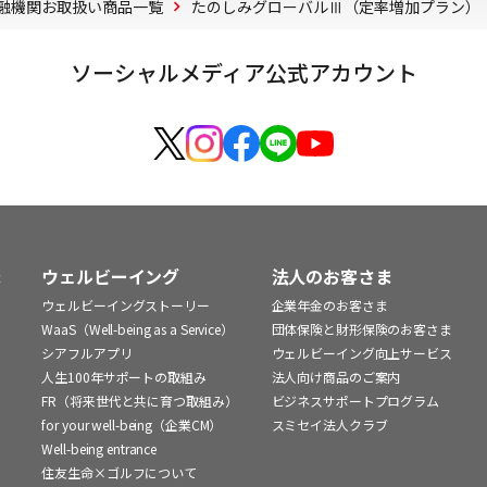
融機関お取扱い商品一覧
たのしみグローバルⅢ（定率増加プラン）
ソーシャルメディア公式アカウント
ま
ウェルビーイング
法人のお客さま
ウェルビーイングストーリー
企業年金のお客さま
WaaS（Well-being as a Service）
団体保険と財形保険のお客さま
シアフルアプリ
ウェルビーイング向上サービス
人生100年サポートの取組み
法人向け商品のご案内
FR（将来世代と共に育つ取組み）
ビジネスサポートプログラム
for your well-being（企業CM）
スミセイ法人クラブ
Well-being entrance
住友生命×ゴルフについて