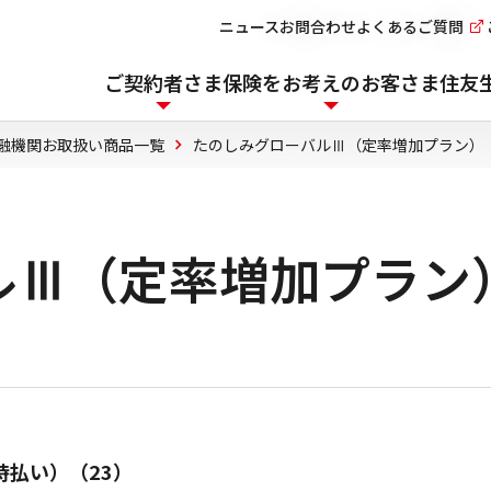
ニュース
お問合わせ
よくあるご質問
ご契約者さま
保険をお考えのお客さま
住友生
融機関お取扱い商品一覧
たのしみグローバルⅢ（定率増加プラン）
ルⅢ（定率増加プラン
払い）（23）