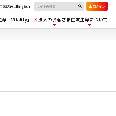
ご来店窓口
English
ログイン
命「Vitality」
法人のお客さま
住友生命について
）