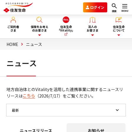
ログイン
MENU
検索
ご契約者
保険をお考え
住友生命
法人の
住友生命
さま
のお客さま
「Vitality」
お客さま
について
HOME
ニュース
保険を選ぶ
企業年金のお客さま
住友生命グループVision2030
ニュース
ライフイベント・目的から選
商品一覧
団体保険と財形保険のお客さま
会社情報
ぶ
地方自治体とのVitalityを活用した連携事業に関するニュースリ
保険選びにお悩みの方へ
ウェルビーイング向上サービス
サステナビリティ
こちら
リースは
（2026/7/17）をご覧ください。
ぴったり保険セレクター
Vitality福利厚生タイプ
採用情報
法人向け商品のご案内
資料請求
ニュースリリース
お知らせ