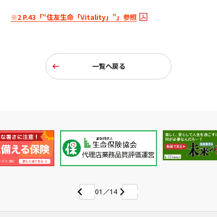
※2 P.43「“住友生命「Vitality」”」参照
一覧へ戻る
01
14