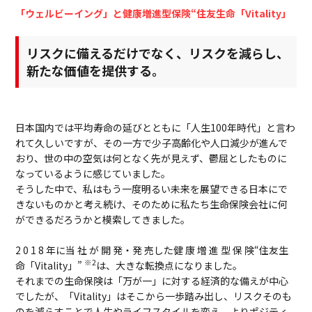
「ウェルビーイング」と健康増進型保険“住友生命「Vitality」
リスクに備えるだけでなく、リスクを減らし、
新たな価値を提供する。
日本国内では平均寿命の延びとともに「人生100年時代」と言わ
れて久しいですが、その一方で少子高齢化や人口減少が進んで
おり、世の中の空気は何となく先が見えず、鬱屈としたものに
なっているように感じていました。
そうした中で、私はもう一度明るい未来を展望できる日本にで
きないものかと考え続け、そのために私たち生命保険会社に何
ができるだろうかと模索してきました。
2 0 1 8 年に当 社 が 開 発・発 売した健 康 増 進 型 保 険“住友生
※2
命「Vitality」”
は、大きな転換点になりました。
それまでの生命保険は「万が一」に対する経済的な備えが中心
でしたが、「Vitality」はそこから一歩踏み出し、リスクそのも
のを減らすことで人生やライフスタイルを変え、よりポジティ