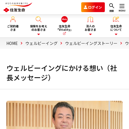
ログイン
MENU
検索
ご契約者
保険をお考え
住友生命
法人の
住友生命
さま
のお客さま
「Vitality」
お客さま
について
HOME
ウェルビーイング
ウェルビーイングストーリー
保険を選ぶ
企業年金のお客さま
住友生命グループVision2030
ウェルビーイングにかける想い（社
ライフイベント・目的から選
商品一覧
団体保険と財形保険のお客さま
会社情報
長メッセージ）
ぶ
保険選びにお悩みの方へ
ウェルビーイング向上サービス
サステナビリティ
ぴったり保険セレクター
Vitality福利厚生タイプ
採用情報
法人向け商品のご案内
資料請求