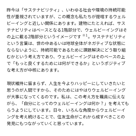
昨今は「サステナビリティ」、いわゆる社会や環境の持続可能
性が重視されていますが、この概念も私たちが提唱するウェル
ビーイングと近しい関係にあります。建物にたとえれば、サス
テナビリティはベースとなる1階部分で、ウェルビーイングはそ
※1
の上に載る2階部分というイメージです
。サステナビリティ
という言葉は、世の中あるいは地球全体がネガティブな状態に
ならないように、持続可能であるために課題解決にどう取り組
むかという考え方であり、ウェルビーイングはそのベースの上
で「もっと良くするためには何ができるか」というポジティブ
な考え方が中核にあります。
現状維持に留まらず、人生を今よりハッピーにしていきたいと
思うのが人間ですから、そのためにはやはりウェルビーイング
が大事になってくるのです。私は、この考え方を職員に伝えな
がら、「自分にとってのウェルビーイングは何か？」を考えても
らうようにしています。日々、いろんな角度からウェルビーイ
ングを考え続けることで、住友生命がこれから成すべきことの
発見にもつながっていくと思っています。