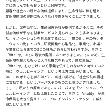
ブに楽しんでもらおうという保険です。
顧客や社会への新たな価値提供により、生命保険の枠を超え、
非保険領域の展開にも大きな可能性を拓くことができました。
しかし、発売当初は、生命保険会社が提供するがゆえに、その
付加価値が単なる付帯サービスと見られることも多々ありまし
た。イノベーションを具現化するには、「魔の川、死の谷、ダ
ーウィンの海」という、研究開発から製品化、事業化、市場・
産業化に至るまでの3つの難所があると言われますが、まさに
「Vitality」はその最後の難所にぶつかりました。そのため、生
命保険を超えたもっと大きな概念をもって、住友生命が
「Vitality」をひろげていく意義を伝えられないかと考えていた
時に「ウェルビーイング」という考え方に出会いました。私
は、この考え方を学ぶほどに、当社の掲げる「社会公共の福祉
に貢献する」というパーパスそのものだと気づかされました。
そして、私たちの原点であるこのパーパスを「ソーシャル・ウ
ェルビーイング」と捉え直したことで、まさに「Vitality」が生
命保険を大きく変えていく一つのインパクトファクターに成り
得たといえます。