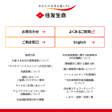
お問合わせ
よくあるご質問
ご来店窓口
English
勧誘方針
生命保険業務に関する紛争解決
(ADR)機関について
お客さま本位の業務運営について
情報開示に関する基本方針
「カスタマーハラスメントへの対応方針」
個人情報等の取扱いについて
先進医療について
ソーシャルメディア利用規約
告知にあたって
ご留意いただきたい事項
「生命保険契約者保護機構」
について
サイトのご利用にあたって
日本版スチュワードシップ・
ウェブアクセシビリティ方針・
コードへの対応について
試験結果について
しおり・定款・約款一覧
利益相反管理方針の概要