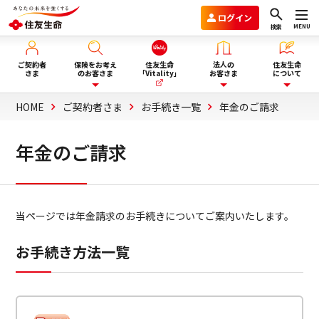
ログイン
MENU
検索
ご契約者
保険をお考え
住友生命
法人の
住友生命
さま
のお客さま
「Vitality」
お客さま
について
HOME
ご契約者さま
お手続き一覧
年金のご請求
保険を選ぶ
企業年金のお客さま
住友生命グループVision2030
年金のご請求
ライフイベント・目的から選
商品一覧
団体保険と財形保険のお客さま
会社情報
ぶ
当ページでは年金請求のお手続きについてご案内いたします。
保険選びにお悩みの方へ
ウェルビーイング向上サービス
サステナビリティ
お手続き方法一覧
ぴったり保険セレクター
Vitality福利厚生タイプ
採用情報
法人向け商品のご案内
資料請求