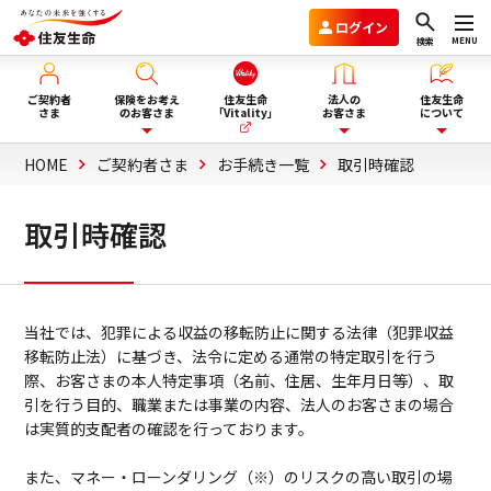
ログイン
MENU
検索
ご契約者
保険をお考え
住友生命
法人の
住友生命
さま
のお客さま
「Vitality」
お客さま
について
HOME
ご契約者さま
お手続き一覧
取引時確認
保険を選ぶ
企業年金のお客さま
住友生命グループVision2030
取引時確認
ライフイベント・目的から選
商品一覧
団体保険と財形保険のお客さま
会社情報
ぶ
当社では、犯罪による収益の移転防止に関する法律（犯罪収益
保険選びにお悩みの方へ
ウェルビーイング向上サービス
サステナビリティ
移転防止法）に基づき、法令に定める通常の特定取引を行う
際、お客さまの本人特定事項（名前、住居、生年月日等）、取
ぴったり保険セレクター
Vitality福利厚生タイプ
採用情報
引を行う目的、職業または事業の内容、法人のお客さまの場合
は実質的支配者の確認を行っております。
法人向け商品のご案内
資料請求
また、マネー・ローンダリング（※）のリスクの高い取引の場