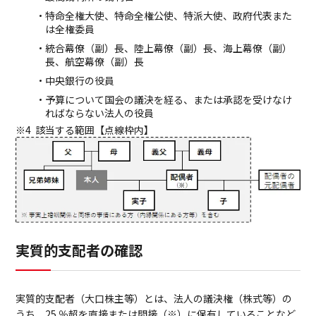
特命全権大使、特命全権公使、特派大使、政府代表また
は全権委員
統合幕僚（副）長、陸上幕僚（副）長、海上幕僚（副）
長、航空幕僚（副）長
中央銀行の役員
予算について国会の議決を経る、または承認を受けなけ
ればならない法人の役員
該当する範囲【点線枠内】
実質的支配者の確認
実質的支配者（大口株主等）とは、法人の議決権（株式等）の
うち、25 ％超を直接または間接（※）に保有していることなど