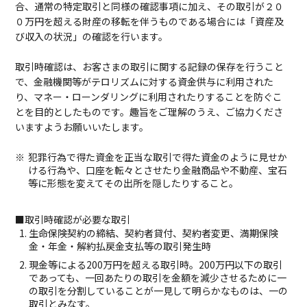
合、通常の特定取引と同様の確認事項に加え、その取引が２０
ビジネスサポートプログラム
０万円を超える財産の移転を伴うものである場合には「資産及
び収入の状況」の確認を行います。
スミセイ法人クラブ
取引時確認は、お客さまの取引に関する記録の保存を行うこと
で、金融機関等がテロリズムに対する資金供与に利用された
り、マネー・ローンダリングに利用されたりすることを防ぐこ
とを目的としたものです。趣旨をご理解のうえ、ご協力くださ
いますようお願いいたします。
犯罪行為で得た資金を正当な取引で得た資金のように見せか
ける行為や、口座を転々とさせたり金融商品や不動産、宝石
等に形態を変えてその出所を隠したりすること。
■取引時確認が必要な取引
生命保険契約の締結、契約者貸付、契約者変更、満期保険
金・年金・解約払戻金支払等の取引発生時
現金等による200万円を超える取引時。200万円以下の取引
であっても、一回あたりの取引を金額を減少させるために一
の取引を分割していることが一見して明らかなものは、一の
取引とみなす。