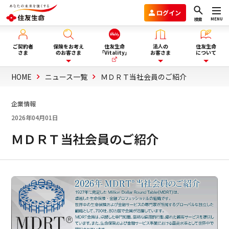
ログイン
MENU
検索
ご契約者
保険をお考え
住友生命
法人の
住友生命
さま
のお客さま
「Vitality」
お客さま
について
HOME
ニュース一覧
ＭＤＲＴ当社会員のご紹介
保険を選ぶ
企業年金のお客さま
住友生命グループVision2030
企業情報
2026年04月01日
ライフイベント・目的から選
商品一覧
団体保険と財形保険のお客さま
会社情報
ぶ
ＭＤＲＴ当社会員のご紹介
保険選びにお悩みの方へ
ウェルビーイング向上サービス
サステナビリティ
ぴったり保険セレクター
Vitality福利厚生タイプ
採用情報
法人向け商品のご案内
資料請求