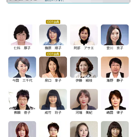
ビジネスサポートプログラム
スミセイ法人クラブ
仁科 厚子
篠原 順子
阿部 アサエ
宮川 京子
今田 三千代
泉口 享子
伊藤 絹枝
海野 静子
佛願 徳子
成竹 将子
河端 美紀
嶋田 律子