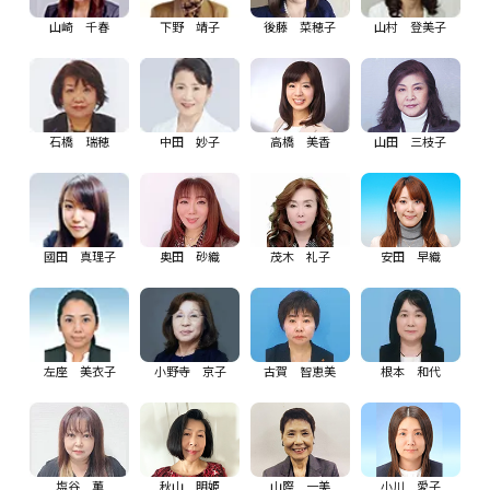
山崎 千春
下野 靖子
後藤 菜穂子
山村 登美子
石橋 瑞穂
中田 妙子
高橋 美香
山田 三枝子
國田 真理子
奥田 砂織
茂木 礼子
安田 早織
左座 美衣子
小野寺 京子
古賀 智恵美
根本 和代
塩谷 薫
秋山 明姫
山際 一美
小川 愛子