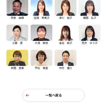
荒巻 誠輝
吉岡 芙美子
津川 裕子
櫻田 弘子
工藤 愛
久保 数枝
澁谷 純子
荒井 ゆう子
多田 恵美
平松 美香
中村 優介
一覧へ戻る