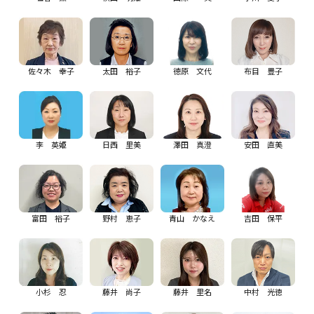
佐々木 幸子
太田 裕子
德原 文代
布目 豊子
李 英姫
日西 里美
澤田 真澄
安田 直美
富田 裕子
野村 恵子
青山 かなえ
吉田 保平
小杉 忍
藤井 尚子
藤井 里名
中村 光徳