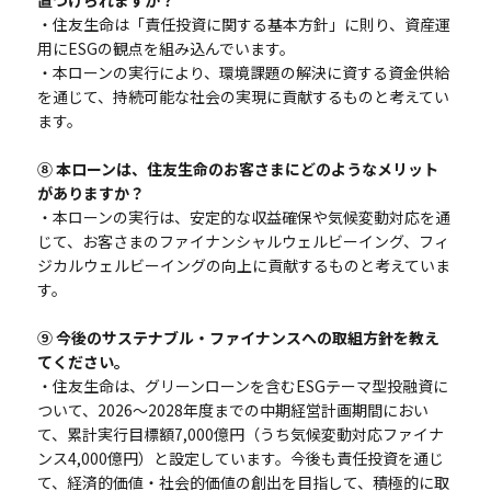
置づけられますか？
・住友生命は「責任投資に関する基本方針」に則り、資産運
用にESGの観点を組み込んでいます。
・本ローンの実行により、環境課題の解決に資する資金供給
を通じて、持続可能な社会の実現に貢献するものと考えてい
ます。
⑧ 本ローンは、住友生命のお客さまにどのようなメリット
がありますか？
・本ローンの実行は、安定的な収益確保や気候変動対応を通
じて、お客さまのファイナンシャルウェルビーイング、フィ
ジカルウェルビーイングの向上に貢献するものと考えていま
す。
⑨ 今後のサステナブル・ファイナンスへの取組方針を教え
てください。
・住友生命は、グリーンローンを含むESGテーマ型投融資に
ついて、2026～2028年度までの中期経営計画期間におい
て、累計実行目標額7,000億円（うち気候変動対応ファイナ
ンス4,000億円）と設定しています。今後も責任投資を通じ
て、経済的価値・社会的価値の創出を目指して、積極的に取