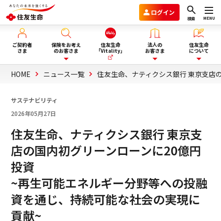
ログイン
MENU
検索
ご契約者
保険をお考え
住友生命
法人の
住友生命
さま
のお客さま
「Vitality」
お客さま
について
HOME
ニュース一覧
住友生命、ナティクシス銀行 東京支店
保険を選ぶ
企業年金のお客さま
住友生命グループVision2030
サステナビリティ
2026年05月27日
ライフイベント・目的から選
商品一覧
団体保険と財形保険のお客さま
会社情報
ぶ
住友生命、ナティクシス銀行 東京支
店の国内初グリーンローンに20億円
保険選びにお悩みの方へ
ウェルビーイング向上サービス
サステナビリティ
投資
ぴったり保険セレクター
Vitality福利厚生タイプ
採用情報
~再生可能エネルギー分野等への投融
資を通じ、持続可能な社会の実現に
法人向け商品のご案内
貢献~
資料請求