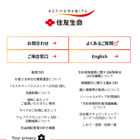
お問合わせ
よくあるご質問
ご来店窓口
English
勧誘方針
生命保険業務に関する紛争解決
(ADR)機関について
お客さま本位の業務運営について
情報開示に関する基本方針
「カスタマーハラスメントへの対応方針」
個人情報等の取扱いについて
先進医療について
ソーシャルメディア利用規約
告知にあたって
ご留意いただきたい事項
「生命保険契約者保護機構」
について
サイトのご利用にあたって
日本版スチュワードシップ・
ウェブアクセシビリティ方針・
コードへの対応について
試験結果について
しおり・定款・約款一覧
利益相反管理方針の概要