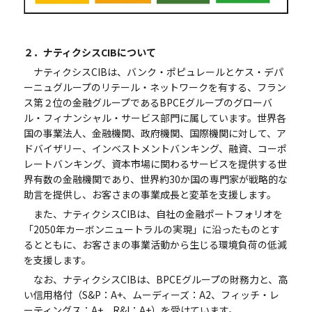
２．ナティクシスCIBについて
ナティクシスCIBは、バンク・ポピュレールとケス・デパ
ーニュグループのリテール・ネットワークを有する、フラン
ス第２位の金融グループであるBPCEグループのグローバ
ル・フィナンシャル・サービス部門に属しています。世界各
国の事業法人、金融機関、政府機関、国際機関に対して、ア
ドバイザリー、インベストメントバンキング、融資、コーポ
レートバンキング、資本市場に関わるサービスを提供する世
界有数の金融機関であり、世界約30か国の専門家が戦略的な
助言を提供し、お客さまの事業成長と変革を支援します。
また、ナティクシスCIBは、自社の金融ポートフォリオを
「2050年カーボンニュートラルの実現」に沿ったものとす
るとともに、お客さまの事業活動から生じる環境負荷の低減
を支援します。
なお、ナティクシスCIBは、BPCEグループの財務力と、高
い信用格付（S&P：A+、ムーディーズ：A2、フィッチ・レ
ーティングス：A+、R&I：A+）を受けています。