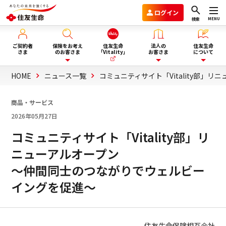
ログイン
MENU
検索
ご契約者
保険をお考え
住友生命
法人の
住友生命
さま
のお客さま
「Vitality」
お客さま
について
HOME
ニュース一覧
コミュニティサイト「Vitality部
保険を選ぶ
企業年金のお客さま
住友生命グループVision2030
商品・サービス
2026年05月27日
ライフイベント・目的から選
商品一覧
団体保険と財形保険のお客さま
会社情報
ぶ
コミュニティサイト「Vitality部」リ
ニューアルオープン
保険選びにお悩みの方へ
ウェルビーイング向上サービス
サステナビリティ
～仲間同士のつながりでウェルビー
ぴったり保険セレクター
Vitality福利厚生タイプ
採用情報
イングを促進～
法人向け商品のご案内
資料請求
住友生命保険相互会社