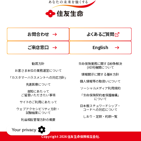
お問合わせ
よくあるご質問
ご来店窓口
English
勧誘方針
生命保険業務に関する紛争解決
(ADR)機関について
お客さま本位の業務運営について
情報開示に関する基本方針
「カスタマーハラスメントへの対応方針」
個人情報等の取扱いについて
先進医療について
ソーシャルメディア利用規約
告知にあたって
ご留意いただきたい事項
「生命保険契約者保護機構」
について
サイトのご利用にあたって
日本版スチュワードシップ・
ウェブアクセシビリティ方針・
コードへの対応について
試験結果について
しおり・定款・約款一覧
利益相反管理方針の概要
Copyright 2026 住友生命保険相互会社.