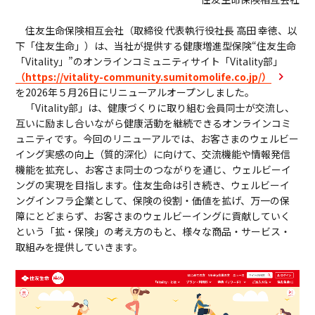
ビジネスサポートプログラム
住友生命保険相互会社（取締役 代表執行役社長 高田 幸徳、以
スミセイ法人クラブ
下「住友生命」）は、当社が提供する健康増進型保険“住友生命
「Vitality」”のオンラインコミュニティサイト「Vitality部」
（https://vitality-community.sumitomolife.co.jp/）
を2026年５月26日にリニューアルオープンしました。
「Vitality部」は、健康づくりに取り組む会員同士が交流し、
互いに励まし合いながら健康活動を継続できるオンラインコミ
ュニティです。今回のリニューアルでは、お客さまのウェルビー
イング実感の向上（質的深化）に向けて、交流機能や情報発信
機能を拡充し、お客さま同士のつながりを通じ、ウェルビーイ
ングの実現を目指します。住友生命は引き続き、ウェルビーイ
ングインフラ企業として、保険の役割・価値を拡げ、万一の保
障にとどまらず、お客さまのウェルビーイングに貢献していく
という「拡・保険」の考え方のもと、様々な商品・サービス・
取組みを提供していきます。