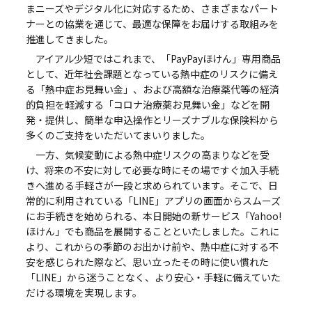
まニーズやデジタル化に対応するため、さまざまなパート
ナーとの協業を通じて、最適な保障をお届けする取組みを
推進してきました。
アイアル少短ではこれまで、「PayPayほけん」専用商品
として、近年社会課題となっている熱中症のリスクに備え
る「熱中症お見舞い金」、および高額な治療薬代等の経済
的負担を軽減する「コロナ治療薬お見舞い金」などを開
発・提供し、簡単な申込操作とリーズナブルな保険料から
多くのご支持をいただいてまいりました。
一方、気候変動による熱中症リスクの高まりなどを受
け、将来の不安に対して必要な時にその場ですぐ加入手続
きへ進める手軽さが一段と求められています。そこで、日
常的に利用されている「LINE」アプリの画面からスムーズ
にお手続きを始められる、本日開始の新サービス「Yahoo!
ほけん」でも商品を展開することといたしました。これに
より、これからの季節のお出かけ前や、熱中症に対する不
安を感じられた際など、思い立ったその時に使い慣れた
「LINE」から迷うことなく、より安心・手軽に備えていた
だける環境を実現します。