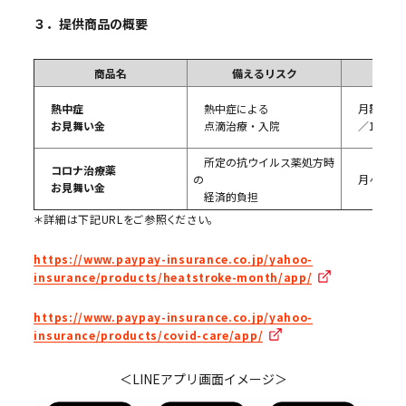
３．提供商品の概要
商品名
備えるリスク
熱中症
熱中症による
月額20
お見舞い金
点滴治療・入院
／1日10
所定の抗ウイルス薬処方時
コロナ治療薬
の
月々100
お見舞い金
経済的負担
＊詳細は下記URLをご参照ください。
https://www.paypay-insurance.co.jp/yahoo-
insurance/products/heatstroke-month/app/
https://www.paypay-insurance.co.jp/yahoo-
insurance/products/covid-care/app/
＜LINEアプリ画面イメージ＞