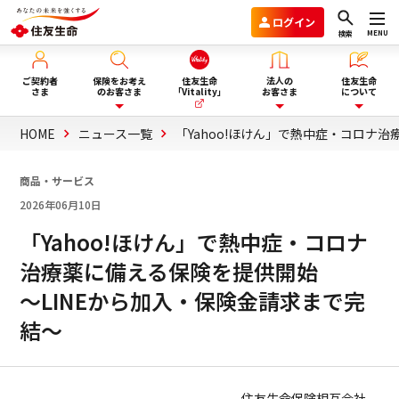
ログイン
MENU
検索
ご契約者
保険をお考え
住友生命
法人の
住友生命
さま
のお客さま
「Vitality」
お客さま
について
HOME
ニュース一覧
「Yahoo!ほけん」で熱中症・コロナ
保険を選ぶ
企業年金のお客さま
住友生命グループVision2030
商品・サービス
2026年06月10日
ライフイベント・目的から選
商品一覧
団体保険と財形保険のお客さま
会社情報
ぶ
「Yahoo!ほけん」で熱中症・コロナ
治療薬に備える保険を提供開始
保険選びにお悩みの方へ
ウェルビーイング向上サービス
サステナビリティ
～LINEから加入・保険金請求まで完
ぴったり保険セレクター
Vitality福利厚生タイプ
採用情報
結～
法人向け商品のご案内
資料請求
住友生命保険相互会社