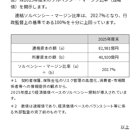
ビジネスサポートプログラム
値）を開示します。
連結ソルベンシー・マージン比率は、 202.7%となり、行
スミセイ法人クラブ
政監督上の基準である100%を十分に上回っています。
2025年度末
適格資本の額（a）
82,981億円
所要資本の額（b）
40,920億円
ソルベンシー・マージン比率（a）
202.7%
÷（b）
＊１ 契約者保護、保険会社のリスク管理の高度化、消費者・市場関
係者等への情報提供の観点から、
2025年度より経済価値ベースのソルベンシー規制が導入されていま
す。
＊２ 数値は速報値であり、経済価値ベースのバランスシート等に係
る外部監査の完了前のものです。
以上