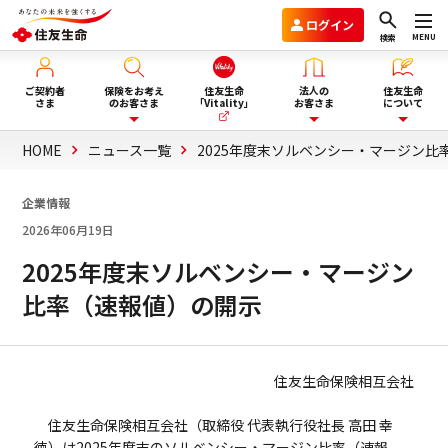
ログイン
MENU
検索
ご契約者
保険をお考え
住友生命
法人の
住友生命
さま
のお客さま
「Vitality」
お客さま
について
HOME
ニュース一覧
2025年度末ソルベンシー・マージン比
保険を選ぶ
企業年金のお客さま
住友生命グループVision2030
企業情報
2026年06月19日
ライフイベント・目的から選
商品一覧
団体保険と財形保険のお客さま
会社情報
ぶ
2025年度末ソルベンシー・マージン
比率（速報値）の開示
保険選びにお悩みの方へ
ウェルビーイング向上サービス
サステナビリティ
ぴったり保険セレクター
Vitality福利厚生タイプ
採用情報
住友生命保険相互会社
法人向け商品のご案内
住友生命保険相互会社（取締役 代表執行役社長 高田 幸
資料請求
徳）は2025年度末のソルベンシー・マージン比率（速報