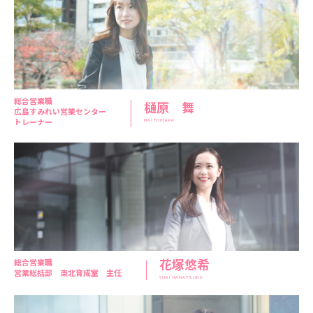
総合営業職
樋原 舞
広島すみれい営業センター
トレーナー
MAI TOIHARA
花塚悠希
総合営業職
営業総括部 東北育成室 主任
YUKI HANATSUKA