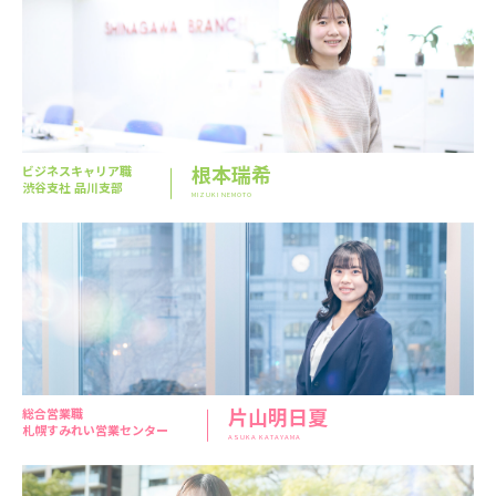
根本瑞希
ビジネスキャリア職
渋谷支社 品川支部
MIZUKI NEMOTO
片山明日夏
総合営業職
札幌すみれい営業センター
ASUKA KATAYAMA