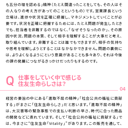
も五分の理を認める」精神（たとえ間違ったことをしても、その人はそ
の人なりの考え方があってのことというもの）です。営業課長という
立場は、進捗や状況を正確に把握し、マネジメントしていくことが必
要です。状況を正確に把握するためには、たとえ問題が発生したとき
でも、担当者を非難するのではなく、「なぜそうなったのか」、その原
因や状況、問題の本質、そして相手を理解することが大事だと考え、
取り組んでいます。非難することは誰でもできますが、相手の気持ち
や思考を理解しようとすることはなかなかできません。問題の裏側に
は、よりよくなるようにという意識があることも多々あり、それは今後
の課の発展につながるきっかけだったりもするのです。
仕事をしていく中で感じる
住友生命らしさは？
04
経営の要旨の中にある「進取不屈の精神」「社会公共の福祉に貢献
する」がまさに「住友生命らしさ」だと思います。「進取不屈の精神」
は、大災害等の緊急事態での支払い判断の早さ、時代に合った商品
の開発などに表れています。そして「社会公共の福祉に貢献する」で
は、今まさに“住友生命「Vitality」”があります。この販売を通して、