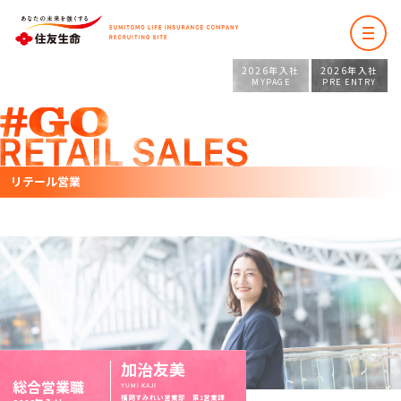
2026年入社
2026年入社
MYPAGE
PRE ENTRY
リテール営業
加治友美
総合営業職
YUMI KAJI
福岡すみれい営業部 第1営業課