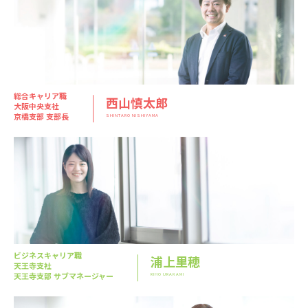
総合キャリア職
西山慎太郎
大阪中央支社
京橋支部 支部長
SHINTARO NISHIYAMA
ビジネスキャリア職
浦上里穂
天王寺支社
天王寺支部 サブマネージャー
RIHO URAKAMI