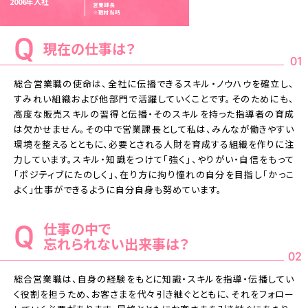
2006年入社
営業課長
※取材当時
現在の仕事は？
01
総合営業職の使命は、全社に伝播できるスキル・ノウハウを確立し、
すみれい組織および他部門で活躍していくことです。そのためにも、
高度な販売スキルの習得と伝播・そのスキルを持った指導者の育成
は欠かせません。その中で営業課長として私は、みんなが働きやすい
環境を整えるとともに、必要とされる人財を育成する組織を作りに注
力しています。スキル・知識をつけて「強く」、やりがい・自信をもって
「ポジティブにたのしく」、在り方に拘り憧れの自分を目指し「かっこ
よく」仕事ができるように自分自身も努めています。
仕事の中で
忘れられない出来事は？
02
総合営業職は、自身の経験をもとに知識・スキルを指導・伝播してい
く役割を担うため、お客さまを代々引き継ぐとともに、それをフォロー